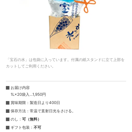
「宝石の水」は包袋に入っています。付属の紙スタンドに立て上部を
カットしてご利用ください。
お届け内容
1L×20袋入…1,950円
賞味期限：製造日より400日
保存方法：常温で直射日光をさける。
のし：
可（無料）
ギフト包装：
不可