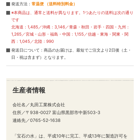
発送方法：
常温便 （送料特別料金）
※本商品は、通常と送料が異なります。1つあたりの送料は次の通り
です
北海道：1,485／沖縄：3,146／青森・秋田・岩手・四国・九州：
1,265／宮城・山形・福島・中国：1,155／信越・東海・関東・関
西：1,045／北陸：990
発送日について：商品のお届けは、最短でご注文より2日後（土・
日・祝は含まず）となります。
生産者情報
会社名／丸田工業株式会社
住所／〒938-0027 富山県黒部市中新503-3
連絡先／0765-52-1638
「宝石の水」は、平成10年に完工、平成13年に製造許可を